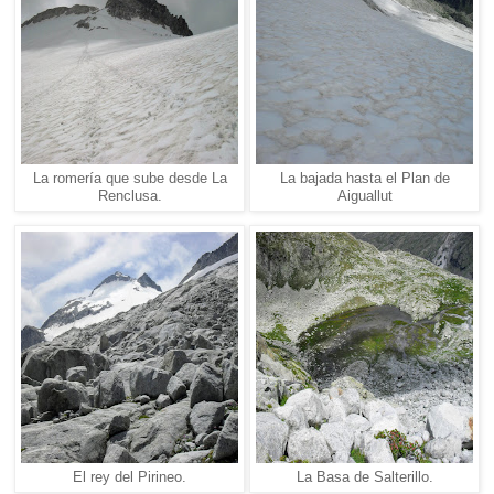
La romería que sube desde La
La bajada hasta el Plan de
Renclusa.
Aiguallut
El rey del Pirineo.
La Basa de Salterillo.