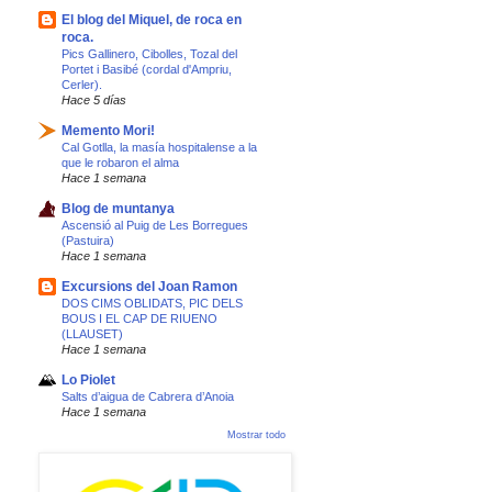
El blog del Miquel, de roca en
roca.
Pics Gallinero, Cibolles, Tozal del
Portet i Basibé (cordal d'Ampriu,
Cerler).
Hace 5 días
Memento Mori!
Cal Gotlla, la masía hospitalense a la
que le robaron el alma
Hace 1 semana
Blog de muntanya
Ascensió al Puig de Les Borregues
(Pastuira)
Hace 1 semana
Excursions del Joan Ramon
DOS CIMS OBLIDATS, PIC DELS
BOUS I EL CAP DE RIUENO
(LLAUSET)
Hace 1 semana
Lo Piolet
Salts d’aigua de Cabrera d’Anoia
Hace 1 semana
Mostrar todo