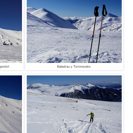
entío!.
Baladrau y Torreneules.