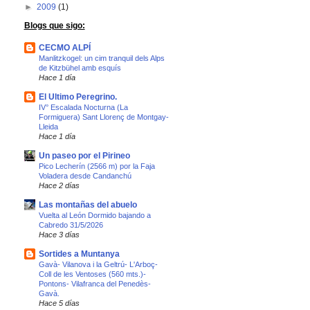
►
2009
(1)
Blogs que sigo:
CECMO ALPÍ
Manlitzkogel: un cim tranquil dels Alps
de Kitzbühel amb esquís
Hace 1 día
El Ultimo Peregrino.
IV° Escalada Nocturna (La
Formiguera) Sant Llorenç de Montgay-
Lleida
Hace 1 día
Un paseo por el Pirineo
Pico Lecherín (2566 m) por la Faja
Voladera desde Candanchú
Hace 2 días
Las montañas del abuelo
Vuelta al León Dormido bajando a
Cabredo 31/5/2026
Hace 3 días
Sortides a Muntanya
Gavà- Vilanova i la Geltrú- L'Arboç-
Coll de les Ventoses (560 mts.)-
Pontons- Vilafranca del Penedès-
Gavà.
Hace 5 días