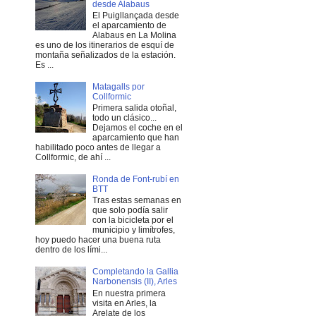
desde Alabaus
El Puigllançada desde
el aparcamiento de
Alabaus en La Molina
es uno de los itinerarios de esquí de
montaña señalizados de la estación.
Es ...
Matagalls por
Collformic
Primera salida otoñal,
todo un clásico...
Dejamos el coche en el
aparcamiento que han
habilitado poco antes de llegar a
Collformic, de ahí ...
Ronda de Font-rubí en
BTT
Tras estas semanas en
que solo podía salir
con la bicicleta por el
municipio y limítrofes,
hoy puedo hacer una buena ruta
dentro de los lími...
Completando la Gallia
Narbonensis (II), Arles
En nuestra primera
visita en Arles, la
Arelate de los