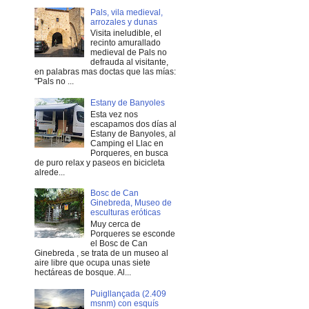
Pals, vila medieval,
arrozales y dunas
Visita ineludible, el
recinto amurallado
medieval de Pals no
defrauda al visitante,
en palabras mas doctas que las mías:
"Pals no ...
Estany de Banyoles
Esta vez nos
escapamos dos días al
Estany de Banyoles, al
Camping el Llac en
Porqueres, en busca
de puro relax y paseos en bicicleta
alrede...
Bosc de Can
Ginebreda, Museo de
esculturas eróticas
Muy cerca de
Porqueres se esconde
el Bosc de Can
Ginebreda , se trata de un museo al
aire libre que ocupa unas siete
hectáreas de bosque. Al...
Puigllançada (2.409
msnm) con esquís