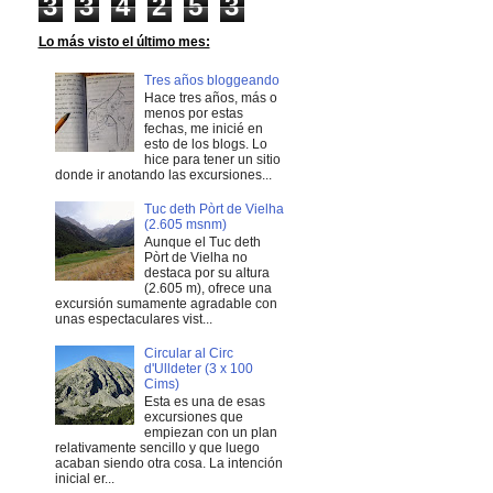
3
3
4
2
5
3
Lo más visto el último mes:
Tres años bloggeando
Hace tres años, más o
menos por estas
fechas, me inicié en
esto de los blogs. Lo
hice para tener un sitio
donde ir anotando las excursiones...
Tuc deth Pòrt de Vielha
(2.605 msnm)
Aunque el Tuc deth
Pòrt de Vielha no
destaca por su altura
(2.605 m), ofrece una
excursión sumamente agradable con
unas espectaculares vist...
Circular al Circ
d'Ulldeter (3 x 100
Cims)
Esta es una de esas
excursiones que
empiezan con un plan
relativamente sencillo y que luego
acaban siendo otra cosa. La intención
inicial er...