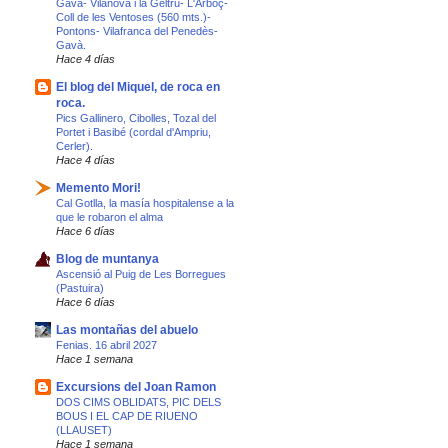
Gavà- Vilanova i la Geltrú- L'Arboç-
Coll de les Ventoses (560 mts.)-
Pontons- Vilafranca del Penedès-
Gavà.
Hace 4 días
El blog del Miquel, de roca en
roca.
Pics Gallinero, Cibolles, Tozal del
Portet i Basibé (cordal d'Ampriu,
Cerler).
Hace 4 días
Memento Mori!
Cal Gotlla, la masía hospitalense a la
que le robaron el alma
Hace 6 días
Blog de muntanya
Ascensió al Puig de Les Borregues
(Pastuira)
Hace 6 días
Las montañas del abuelo
Fenias. 16 abril 2027
Hace 1 semana
Excursions del Joan Ramon
DOS CIMS OBLIDATS, PIC DELS
BOUS I EL CAP DE RIUENO
(LLAUSET)
Hace 1 semana