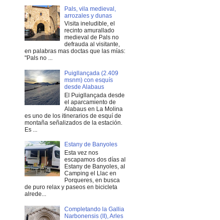
Pals, vila medieval,
arrozales y dunas
Visita ineludible, el
recinto amurallado
medieval de Pals no
defrauda al visitante,
en palabras mas doctas que las mías:
"Pals no ...
Puigllançada (2.409
msnm) con esquís
desde Alabaus
El Puigllançada desde
el aparcamiento de
Alabaus en La Molina
es uno de los itinerarios de esquí de
montaña señalizados de la estación.
Es ...
Estany de Banyoles
Esta vez nos
escapamos dos días al
Estany de Banyoles, al
Camping el Llac en
Porqueres, en busca
de puro relax y paseos en bicicleta
alrede...
Completando la Gallia
Narbonensis (II), Arles