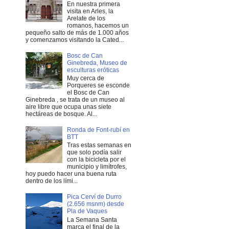
En nuestra primera
visita en Arles, la
Arelate de los
romanos, hacemos un
pequeño salto de más de 1.000 años
y comenzamos visitando la Cated...
Bosc de Can
Ginebreda, Museo de
esculturas eróticas
Muy cerca de
Porqueres se esconde
el Bosc de Can
Ginebreda , se trata de un museo al
aire libre que ocupa unas siete
hectáreas de bosque. Al...
Ronda de Font-rubí en
BTT
Tras estas semanas en
que solo podía salir
con la bicicleta por el
municipio y limítrofes,
hoy puedo hacer una buena ruta
dentro de los lími...
Pica Cerví de Durro
(2.656 msnm) desde
Pla de Vaques
La Semana Santa
marca el final de la