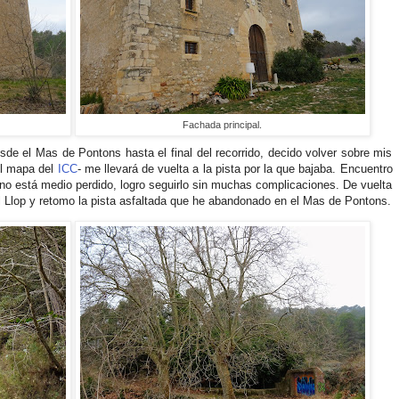
Fachada principal.
sde el Mas de Pontons hasta el final del recorrido, decido volver sobre mis
el mapa del
ICC
- me llevará de vuelta a la pista por la que bajaba. Encuentro
no está medio perdido, logro seguirlo sin muchas complicaciones. De vuelta
al Llop y retomo la pista asfaltada que he abandonado en el Mas de Pontons.