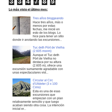
3
3
4
7
8
9
Lo más visto el último mes:
Tres años bloggeando
Hace tres años, más o
menos por estas
fechas, me inicié en
esto de los blogs. Lo
hice para tener un sitio
donde ir anotando las excursiones...
Tuc deth Pòrt de Vielha
(2.605 msnm)
Aunque el Tuc deth
Pòrt de Vielha no
destaca por su altura
(2.605 m), ofrece una
excursión sumamente agradable con
unas espectaculares vist...
Circular al Circ
d'Ulldeter (3 x 100
Cims)
Esta es una de esas
excursiones que
empiezan con un plan
relativamente sencillo y que luego
acaban siendo otra cosa. La intención
inicial er...