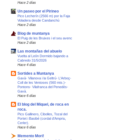
Hace 2 días
Un paseo por el Pirineo
Pico Lecherín (2566 m) por la Faja
Voladera desde Candanchú
Hace 2 días
Blog de muntanya
El Puig de les Bruixes i el seu avenc
Hace 2 días
Las montañas del abuelo
Vuelta al León Dormido bajando a
Cabredo 31/5/2026
Hace 4 días
Sortides a Muntanya
Gavà- Vilanova i la Geltrú- L'Arboç-
Coll de les Ventoses (560 mts.)-
Pontons- Vilafranca del Penedès-
Gavà.
Hace 6 días
El blog del Miquel, de roca en
roca.
Pics Gallinero, Cibolles, Tozal del
Portet i Basibé (cordal d'Ampriu,
Cerler).
Hace 6 días
Memento Mori!