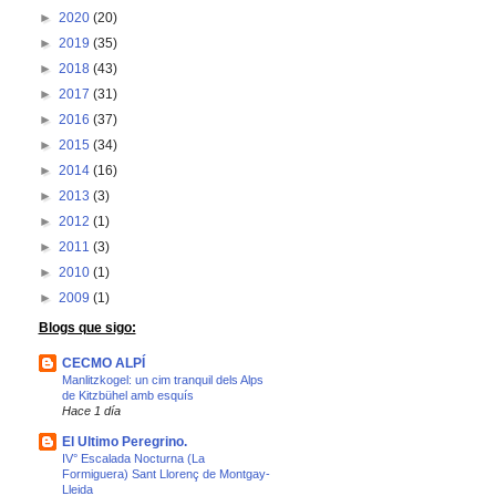
►
2020
(20)
►
2019
(35)
►
2018
(43)
►
2017
(31)
►
2016
(37)
►
2015
(34)
►
2014
(16)
►
2013
(3)
►
2012
(1)
►
2011
(3)
►
2010
(1)
►
2009
(1)
Blogs que sigo:
CECMO ALPÍ
Manlitzkogel: un cim tranquil dels Alps
de Kitzbühel amb esquís
Hace 1 día
El Ultimo Peregrino.
IV° Escalada Nocturna (La
Formiguera) Sant Llorenç de Montgay-
Lleida