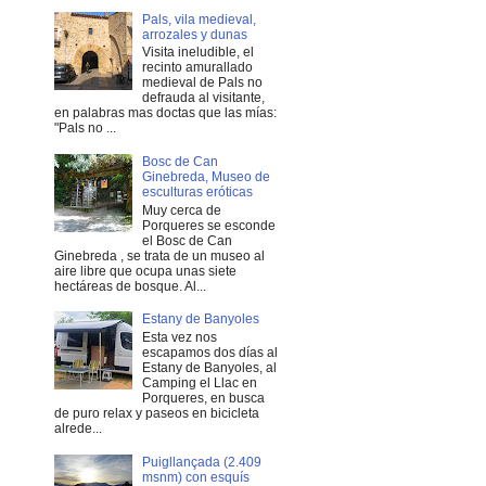
Pals, vila medieval,
arrozales y dunas
Visita ineludible, el
recinto amurallado
medieval de Pals no
defrauda al visitante,
en palabras mas doctas que las mías:
"Pals no ...
Bosc de Can
Ginebreda, Museo de
esculturas eróticas
Muy cerca de
Porqueres se esconde
el Bosc de Can
Ginebreda , se trata de un museo al
aire libre que ocupa unas siete
hectáreas de bosque. Al...
Estany de Banyoles
Esta vez nos
escapamos dos días al
Estany de Banyoles, al
Camping el Llac en
Porqueres, en busca
de puro relax y paseos en bicicleta
alrede...
Puigllançada (2.409
msnm) con esquís