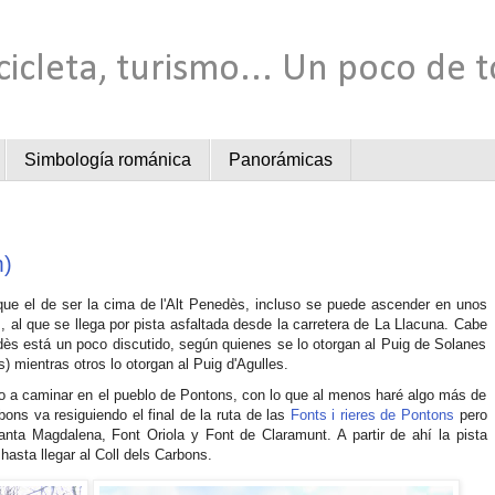
cicleta, turismo... Un poco de 
Simbología románica
Panorámicas
m)
 que el de ser la cima de l'Alt Penedès, incluso se puede ascender en unos
 al que se llega por pista asfaltada desde la carretera de La Llacuna. Cabe
edès está un poco discutido, según quienes se lo otorgan al Puig de Solanes
 mientras otros lo otorgan al Puig d'Agulles.
go a caminar en el pueblo de Pontons, con lo que al menos haré algo más de
bons va resiguiendo el final de la ruta de las
Fonts i rieres de Pontons
pero
Santa Magdalena, Font Oriola y Font de Claramunt. A partir de ahí la pista
hasta llegar al Coll dels Carbons.