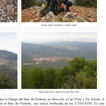
Pues aquí estamos ¡Otra más!
Vista hacia la cabecera del Riu Foix.
do por la Obaga del Mas de Pontons en dirección a Can Ponç y Els Sovals. A
er el Mas de Pontons, una masía fortificada de los S.XVII-XVIII. Es una