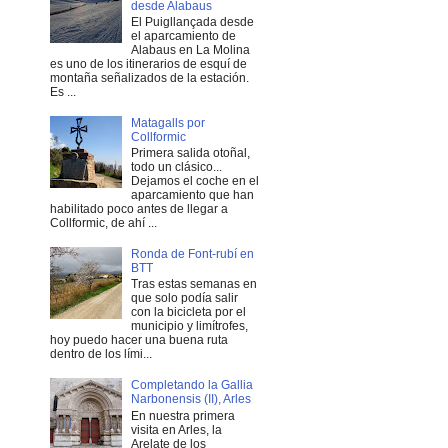
desde Alabaus
El Puigllançada desde
el aparcamiento de
Alabaus en La Molina
es uno de los itinerarios de esquí de
montaña señalizados de la estación.
Es ...
Matagalls por
Collformic
Primera salida otoñal,
todo un clásico...
Dejamos el coche en el
aparcamiento que han
habilitado poco antes de llegar a
Collformic, de ahí ...
Ronda de Font-rubí en
BTT
Tras estas semanas en
que solo podía salir
con la bicicleta por el
municipio y limítrofes,
hoy puedo hacer una buena ruta
dentro de los lími...
Completando la Gallia
Narbonensis (II), Arles
En nuestra primera
visita en Arles, la
Arelate de los