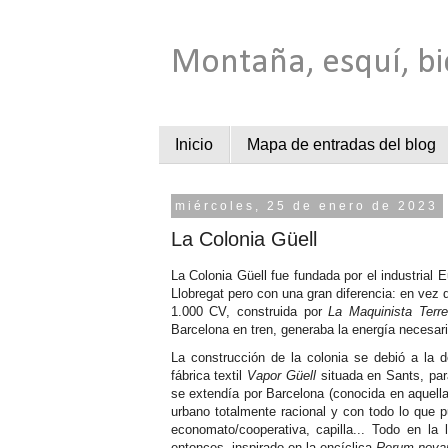
Montaña, esquí, bi
Inicio
Mapa de entradas del blog
miércoles, 25 de enero de 2023
La Colonia Güell
La Colonia Güell fue fundada por el industrial E
Llobregat pero con una gran diferencia: en vez 
1.000 CV, construida por
La Maquinista Terre
Barcelona en tren, generaba la energía necesar
La construcción de la colonia se debió a la 
fábrica textil
Vapor Güell
situada en Sants, para
se extendía por Barcelona (conocida en aquell
urbano totalmente racional y con todo lo que pu
economato/cooperativa, capilla... Todo en la 
entonces, inspirado en la encíclica
Rerum nova