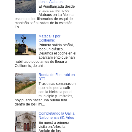
desde Alabaus
El Puigllançada desde
el aparcamiento de
Alabaus en La Molina
es uno de los itinerarios de esquí de
montaña señalizados de la estación.
Es ...
Matagalls por
Collformic
Primera salida otoñal,
todo un clásico...
Dejamos el coche en el
aparcamiento que han
habilitado poco antes de llegar a
Collformic, de ahí ...
Ronda de Font-rubí en
BTT
Tras estas semanas en
que solo podía salir
con la bicicleta por el
municipio y limítrofes,
hoy puedo hacer una buena ruta
dentro de los lími...
Completando la Gallia
Narbonensis (II), Arles
En nuestra primera
visita en Arles, la
Arelate de los