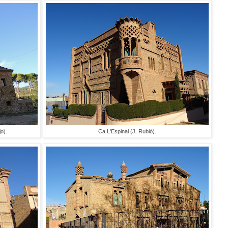
o).
Ca L'Espinal (J. Rubió).