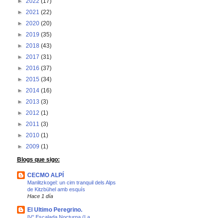
►
2022
(17)
►
2021
(22)
►
2020
(20)
►
2019
(35)
►
2018
(43)
►
2017
(31)
►
2016
(37)
►
2015
(34)
►
2014
(16)
►
2013
(3)
►
2012
(1)
►
2011
(3)
►
2010
(1)
►
2009
(1)
Blogs que sigo:
CECMO ALPÍ
Manlitzkogel: un cim tranquil dels Alps
de Kitzbühel amb esquís
Hace 1 día
El Ultimo Peregrino.
IV° Escalada Nocturna (La