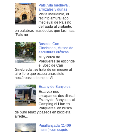
Pals, vila medieval,
arrozales y dunas
Visita ineludible, el
recinto amurallado
medieval de Pals no
defrauda al visitante,
en palabras mas doctas que las mías:
"Pals no ...
Bosc de Can
Ginebreda, Museo de
esculturas eróticas
Muy cerca de
Porqueres se esconde
el Bosc de Can
Ginebreda , se trata de un museo al
aire libre que ocupa unas siete
hectáreas de bosque. Al...
Estany de Banyoles
Esta vez nos
escapamos dos días al
Estany de Banyoles, al
Camping el Llac en
Porqueres, en busca
de puro relax y paseos en bicicleta
alrede...
Puigllançada (2.409
msnm) con esquís