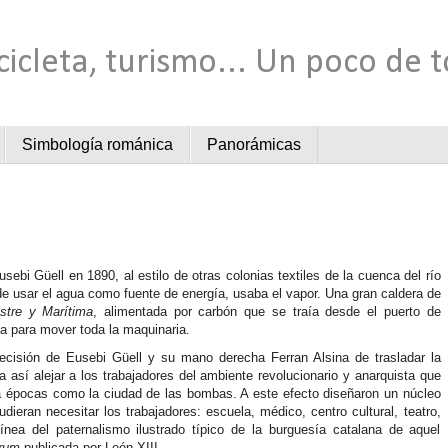
cicleta, turismo... Un poco de 
Simbología románica
Panorámicas
usebi Güell en 1890, al estilo de otras colonias textiles de la cuenca del río
de usar el agua como fuente de energía, usaba el vapor. Una gran caldera de
stre y Marítima
, alimentada por carbón que se traía desde el puerto de
ia para mover toda la maquinaria.
decisión de Eusebi Güell y su mano derecha Ferran Alsina de trasladar la
 así alejar a los trabajadores del ambiente revolucionario y anarquista que
a épocas como la ciudad de las bombas. A este efecto diseñaron un núcleo
dieran necesitar los trabajadores: escuela, médico, centro cultural, teatro,
línea del paternalismo ilustrado típico de la burguesía catalana de aquel
rum
publicada por León XIII.