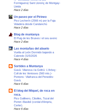
Formiguera) Sant Llorenç de Montgay-
Lleida
Hace 2 días
Un paseo por el Pirineo
Pico Lecherín (2566 m) por la Faja
Voladera desde Candanchú
Hace 2 días
Blog de muntanya
El Puig de les Bruixes i el seu avenc
Hace 2 días
Las montañas del abuelo
Vuelta al León Dormido bajando a
Cabredo 31/5/2026
Hace 4 días
Sortides a Muntanya
Gavà- Vilanova i la Geltrú- L'Arboç-
Coll de les Ventoses (560 mts.)-
Pontons- Vilafranca del Penedès-
Gavà.
Hace 6 días
El blog del Miquel, de roca en
roca.
Pics Gallinero, Cibolles, Tozal del
Portet i Basibé (cordal d'Ampriu,
Cerler).
Hace 6 días