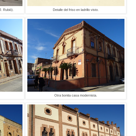
. Rubió).
Detalle del friso en ladrillo visto.
Otra bonita casa modernista.