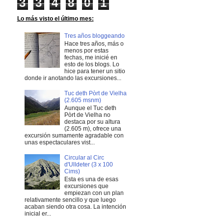
3
3
4
8
0
1
Lo más visto el último mes:
Tres años bloggeando
Hace tres años, más o
menos por estas
fechas, me inicié en
esto de los blogs. Lo
hice para tener un sitio
donde ir anotando las excursiones...
Tuc deth Pòrt de Vielha
(2.605 msnm)
Aunque el Tuc deth
Pòrt de Vielha no
destaca por su altura
(2.605 m), ofrece una
excursión sumamente agradable con
unas espectaculares vist...
Circular al Circ
d'Ulldeter (3 x 100
Cims)
Esta es una de esas
excursiones que
empiezan con un plan
relativamente sencillo y que luego
acaban siendo otra cosa. La intención
inicial er...