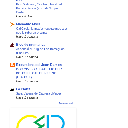
roca.
Pics Gallinero, Cibolles, Tozal del
Portet i Basibé (cordal d'Ampriu,
Cerler).
Hace 6 días
Memento Mori!
Cal Gotlla, la masía hospitalense a la
que le robaron el alma
Hace 1 semana
Blog de muntanya
Ascensió al Puig de Les Borregues
(Pastuira)
Hace 1 semana
Excursions del Joan Ramon
DOS CIMS OBLIDATS, PIC DELS
BOUS I EL CAP DE RIUENO
(LLAUSET)
Hace 1 semana
Lo Piolet
Salts d’aigua de Cabrera d’Anoia
Hace 1 semana
Mostrar todo