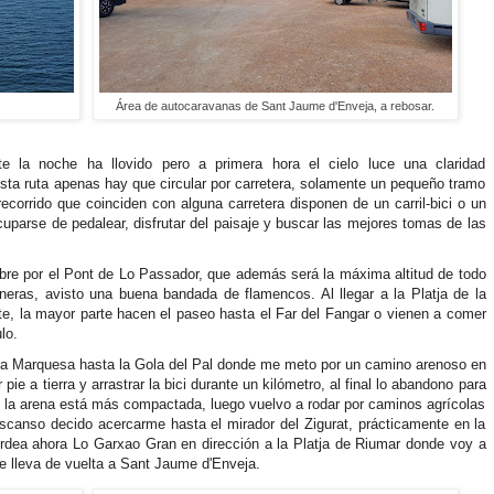
Área de autocaravanas de Sant Jaume d'Enveja, a rebosar.
te la noche ha llovido pero a primera hora el cielo luce una claridad
esta ruta apenas hay que circular por carretera, solamente un pequeño tramo
 recorrido que coinciden con alguna carretera disponen de un carril-bici o un
uparse de pedalear, disfrutar del paisaje y buscar las mejores tomas de las
 Ebre por el Pont de Lo Passador, que además será la máxima altitud de todo
loneras, avisto una buena bandada de flamencos. Al llegar a la Platja de la
, la mayor parte hacen el paseo hasta el Far del Fangar o vienen a comer
lo.
e la Marquesa hasta la Gola del Pal donde me meto por un camino arenoso en
 a tierra y arrastrar la bici durante un kilómetro, al final lo abandono para
de la arena está más compactada, luego vuelvo a rodar por caminos agrícolas
escanso decido acercarme hasta el mirador del Zigurat, prácticamente en la
dea ahora Lo Garxao Gran en dirección a la Platja de Riumar donde voy a
e lleva de vuelta a Sant Jaume d'Enveja.