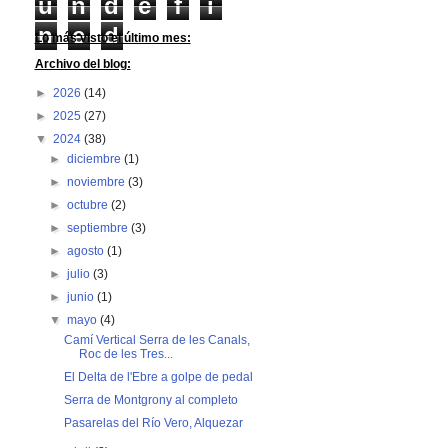
u
n
d
e
f
i
n
e
d
Lo más visto el último mes:
Archivo del blog:
►
2026
(14)
►
2025
(27)
▼
2024
(38)
►
diciembre
(1)
►
noviembre
(3)
►
octubre
(2)
►
septiembre
(3)
►
agosto
(1)
►
julio
(3)
►
junio
(1)
▼
mayo
(4)
Camí Vertical Serra de les Canals,
Roc de les Tres...
El Delta de l'Ebre a golpe de pedal
Serra de Montgrony al completo
Pasarelas del Río Vero, Alquezar