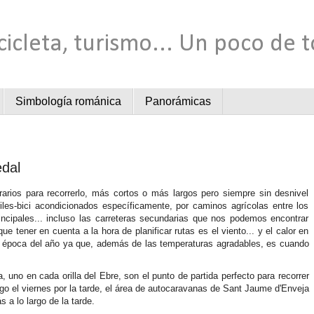
cicleta, turismo... Un poco de 
Simbología románica
Panorámicas
edal
erarios para recorrerlo, más cortos o más largos pero siempre sin desnivel
riles-bici acondicionados específicamente, por caminos agrícolas entre los
incipales... incluso las carreteras secundarias que nos podemos encontrar
e tener en cuenta a la hora de planificar rutas es el viento... y el calor en
r época del año ya que, además de las temperaturas agradables, es cuando
uno en cada orilla del Ebre, son el punto de partida perfecto para recorrer
ego el viernes por la tarde, el área de autocaravanas de Sant Jaume d'Enveja
s a lo largo de la tarde.