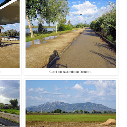
.
Carril-bici saliendo de Deltebre.