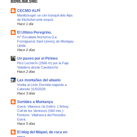
Blogs que sigo:
CECMO ALPÍ
Manlitzkogel: un cim tranquil dels Alps
de Kitzbühel amb esquís
Hace 1 día
El Ultimo Peregrino.
IV° Escalada Nocturna (La
Formiguera) Sant Llorenç de Montgay-
Lleida
Hace 2 días
Un paseo por el Pirineo
Pico Lecherín (2566 m) por la Faja
Voladera desde Candanchú
Hace 2 días
Las montañas del abuelo
Vuelta al León Dormido bajando a
Cabredo 31/5/2026
Hace 3 días
Sortides a Muntanya
Gavà- Vilanova i la Geltrú- L'Arboç-
Coll de les Ventoses (560 mts.)-
Pontons- Vilafranca del Penedès-
Gavà.
Hace 5 días
El blog del Miquel, de roca en