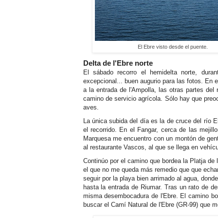
El Ebre visto desde el puente.
Delta de l'Ebre norte
El sábado recorro el hemidelta norte, duran
excepcional... buen augurio para las fotos. En 
a la entrada de l'Ampolla, las otras partes del
camino de servicio agrícola. Sólo hay que preoc
aves.
La única subida del día es la de cruce del río
el recorrido. En el Fangar, cerca de las mejil
Marquesa me encuentro con un montón de gente
al restaurante Vascos, al que se llega en vehícu
Continúo por el camino que bordea la Platja d
el que no me queda más remedio que que echar pie
seguir por la playa bien arrimado al agua, don
hasta la entrada de Riumar. Tras un rato de d
misma desembocadura de l'Ebre. El camino bor
buscar el Camí Natural de l'Ebre (GR-99) que m