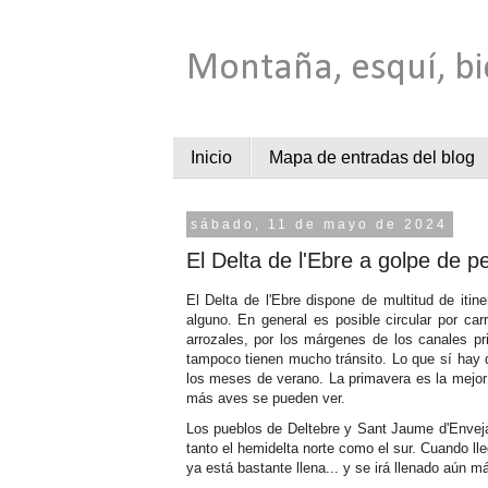
Montaña, esquí, bi
Inicio
Mapa de entradas del blog
sábado, 11 de mayo de 2024
El Delta de l'Ebre a golpe de p
El Delta de l'Ebre dispone de multitud de itin
alguno. En general es posible circular por car
arrozales, por los márgenes de los canales pr
tampoco tienen mucho tránsito. Lo que sí hay qu
los meses de verano. La primavera es la mejo
más aves se pueden ver.
Los pueblos de Deltebre y Sant Jaume d'Enveja, 
tanto el hemidelta norte como el sur. Cuando ll
ya está bastante llena... y se irá llenado aún má