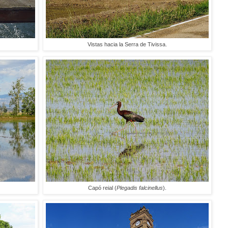
Vistas hacia la Serra de Tivissa.
Capó reial (
Plegadis falcinellus
).