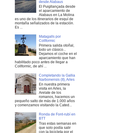
desde Alabaus
El Puigllançada desde
el aparcamiento de
Alabaus en La Molina
es uno de los itinerarios de esquí de
montaña señalizados de la estación.
Es ...
Matagalls por
Collformic
Primera salida otoñal,
todo un clásico...
Dejamos el coche en el
aparcamiento que han
habilitado poco antes de llegar a
Collformic, de ahí ...
Completando la Gallia
Narbonensis (II), Arles
En nuestra primera
visita en Arles, la
Arelate de los
romanos, hacemos un
pequeño salto de más de 1.000 años
y comenzamos visitando la Cated...
Ronda de Font-rubí en
BTT
Tras estas semanas en
que solo podía salir
con la bicicleta por el