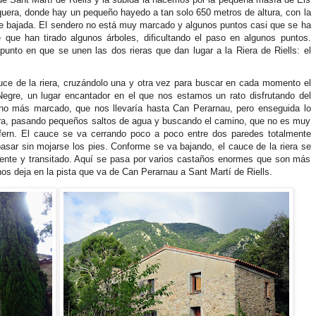
quera, donde hay un pequeño hayedo a tan solo 650 metros de altura, con la
a de bajada. El sendero no está muy marcado y algunos puntos casi que se ha
 que han tirado algunos árboles, dificultando el paso en algunos puntos.
unto en que se unen las dos rieras que dan lugar a la Riera de Riells: el
cauce de la riera, cruzándolo una y otra vez para buscar en cada momento el
Negre, un lugar encantador en el que nos estamos un rato disfrutando del
no más marcado, que nos llevaría hasta Can Perarnau, pero enseguida lo
era, pasando pequeños saltos de agua y buscando el camino, que no es muy
'infern. El cauce se va cerrando poco a poco entre dos paredes totalmente
pasar sin mojarse los pies. Conforme se va bajando, el cauce de la riera se
nte y transitado. Aquí se pasa por varios castaños enormes que son más
nos deja en la pista que va de Can Perarnau a Sant Martí de Riells.