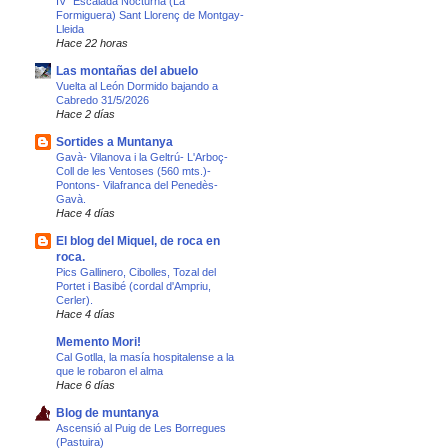
IV° Escalada Nocturna (La
Formiguera) Sant Llorenç de Montgay-
Lleida
Hace 22 horas
Las montañas del abuelo
Vuelta al León Dormido bajando a
Cabredo 31/5/2026
Hace 2 días
Sortides a Muntanya
Gavà- Vilanova i la Geltrú- L'Arboç-
Coll de les Ventoses (560 mts.)-
Pontons- Vilafranca del Penedès-
Gavà.
Hace 4 días
El blog del Miquel, de roca en
roca.
Pics Gallinero, Cibolles, Tozal del
Portet i Basibé (cordal d'Ampriu,
Cerler).
Hace 4 días
Memento Mori!
Cal Gotlla, la masía hospitalense a la
que le robaron el alma
Hace 6 días
Blog de muntanya
Ascensió al Puig de Les Borregues
(Pastuira)