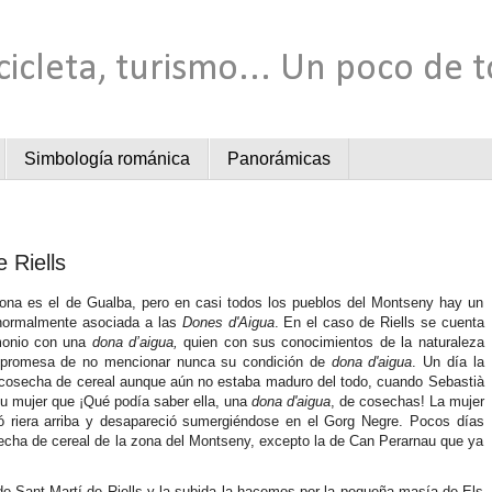
cicleta, turismo... Un poco de 
Simbología románica
Panorámicas
 Riells
na es el de Gualba, pero en casi todos los pueblos del Montseny hay un
 normalmente asociada a las
Dones d'Aigua
. En el caso de Riells se cuenta
monio con una
dona d’aigua,
quien con sus conocimientos de la naturaleza
ajo promesa de no mencionar nunca su condición de
dona d'aigua
. Un día la
la cosecha de cereal aunque aún no estaba maduro del todo, cuando Sebastià
su mujer que ¡Qué podía saber ella, una
dona d'aigua
, de cosechas! La mujer
jó riera arriba y desapareció sumergiéndose en el Gorg Negre. Pocos días
secha de cereal de la zona del Montseny, excepto la de Can Perarnau que ya
e Sant Martí de Riells y la subida la hacemos por la pequeña masía de Els