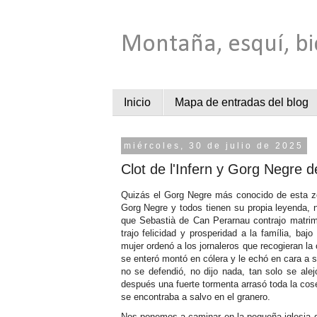
Montaña, esquí, bi
Inicio
Mapa de entradas del blog
miércoles, 30 de julio de 2025
Clot de l'Infern y Gorg Negre de
Quizás el Gorg Negre más conocido de esta zo
Gorg Negre y todos tienen su propia leyenda,
que Sebastià de Can Perarnau contrajo matri
trajo felicidad y prosperidad a la família, b
mujer ordenó a los jornaleros que recogieran 
se enteró montó en cólera y le echó en cara a 
no se defendió, no dijo nada, tan solo se ale
después una fuerte tormenta arrasó toda la co
se encontraba a salvo en el granero.
Nos ponemos a caminar en la pequeña iglesia d