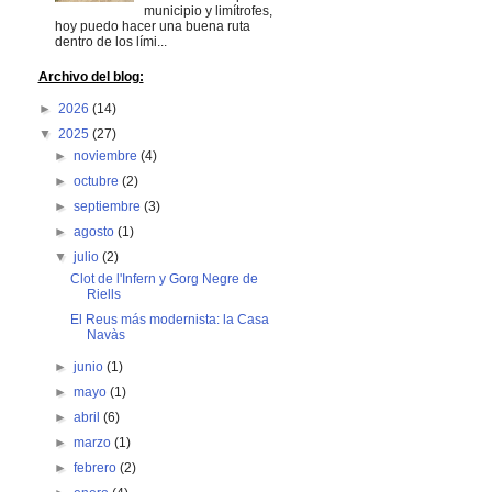
municipio y limítrofes,
hoy puedo hacer una buena ruta
dentro de los lími...
Archivo del blog:
►
2026
(14)
▼
2025
(27)
►
noviembre
(4)
►
octubre
(2)
►
septiembre
(3)
►
agosto
(1)
▼
julio
(2)
Clot de l'Infern y Gorg Negre de
Riells
El Reus más modernista: la Casa
Navàs
►
junio
(1)
►
mayo
(1)
►
abril
(6)
►
marzo
(1)
►
febrero
(2)