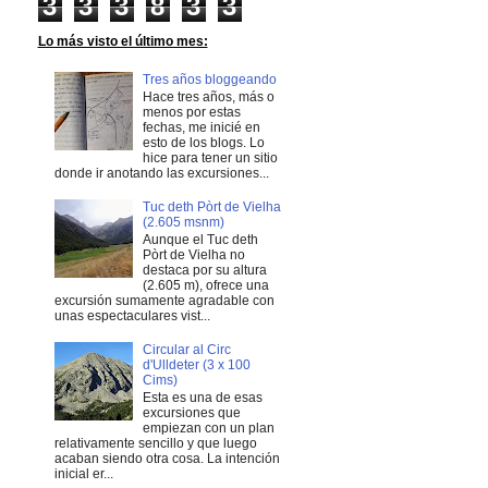
3
3
3
8
3
3
Lo más visto el último mes:
Tres años bloggeando
Hace tres años, más o
menos por estas
fechas, me inicié en
esto de los blogs. Lo
hice para tener un sitio
donde ir anotando las excursiones...
Tuc deth Pòrt de Vielha
(2.605 msnm)
Aunque el Tuc deth
Pòrt de Vielha no
destaca por su altura
(2.605 m), ofrece una
excursión sumamente agradable con
unas espectaculares vist...
Circular al Circ
d'Ulldeter (3 x 100
Cims)
Esta es una de esas
excursiones que
empiezan con un plan
relativamente sencillo y que luego
acaban siendo otra cosa. La intención
inicial er...