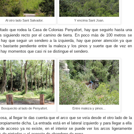
Al otro lado Sant Salvador.
Y encima Sant Joan.
faltado que rodea la Casa de Colonias Penyafort, hay que seguirlo hasta una
s siguiendo recto por el camino de tierra. En poco más de 100 metros se
hay que seguir un sendero a la izquierda, hay que poner atención ya que
n bastante pendiente entre la maleza y los pinos y suerte que de vez en
 hay momentos que casi ni se distingue el sendero.
Bosquecito al lado de Penyafort.
Entre maleza y pinos...
osa, al llegar te das cuenta que el arco que se veía desde el otro lado de la
propiamente dicha. La entrada está en el lateral izquierdo y para llegar a ella
de acceso ya no existe, en el interior se puede ver los arcos ligeramente
s de pintadas y el aspecto de abandono da pena.