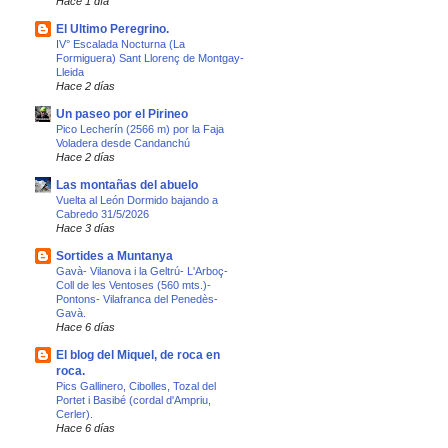
Hace 1 día
El Ultimo Peregrino.
IV° Escalada Nocturna (La
Formiguera) Sant Llorenç de Montgay-
Lleida
Hace 2 días
Un paseo por el Pirineo
Pico Lecherín (2566 m) por la Faja
Voladera desde Candanchú
Hace 2 días
Las montañas del abuelo
Vuelta al León Dormido bajando a
Cabredo 31/5/2026
Hace 3 días
Sortides a Muntanya
Gavà- Vilanova i la Geltrú- L'Arboç-
Coll de les Ventoses (560 mts.)-
Pontons- Vilafranca del Penedès-
Gavà.
Hace 6 días
El blog del Miquel, de roca en
roca.
Pics Gallinero, Cibolles, Tozal del
Portet i Basibé (cordal d'Ampriu,
Cerler).
Hace 6 días