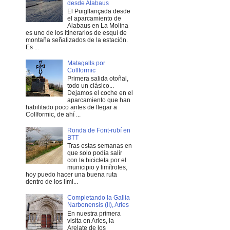
desde Alabaus
El Puigllançada desde
el aparcamiento de
Alabaus en La Molina
es uno de los itinerarios de esquí de
montaña señalizados de la estación.
Es ...
Matagalls por
Collformic
Primera salida otoñal,
todo un clásico...
Dejamos el coche en el
aparcamiento que han
habilitado poco antes de llegar a
Collformic, de ahí ...
Ronda de Font-rubí en
BTT
Tras estas semanas en
que solo podía salir
con la bicicleta por el
municipio y limítrofes,
hoy puedo hacer una buena ruta
dentro de los lími...
Completando la Gallia
Narbonensis (II), Arles
En nuestra primera
visita en Arles, la
Arelate de los