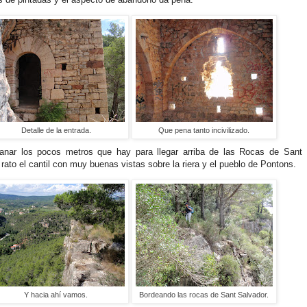
Detalle de la entrada.
Que pena tanto incivilizado.
anar los pocos metros que hay para llegar arriba de las Rocas de Sant
rato el cantil con muy buenas vistas sobre la riera y el pueblo de Pontons.
Y hacia ahí vamos.
Bordeando las rocas de Sant Salvador.