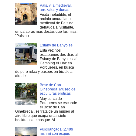
Pals, vila medieval,
arrozales y dunas
Visita ineludible, el
recinto amurallado
medieval de Pals no
defrauda al visitante,
en palabras mas doctas que las mías:
"Pals no ...
Estany de Banyoles
Esta vez nos
escapamos dos días al
Estany de Banyoles, al
Camping el Llac en
Porqueres, en busca
de puro relax y paseos en bicicleta
alrede...
Bosc de Can
Ginebreda, Museo de
esculturas eróticas
Muy cerca de
Porqueres se esconde
el Bosc de Can
Ginebreda , se trata de un museo al
aire libre que ocupa unas siete
hectáreas de bosque. Al...
Puigllançada (2.409
msnm) con esquís