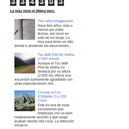
3
3
4
3
0
3
Lo más visto el último mes:
Tres años bloggeando
Hace tres años, más o
menos por estas
fechas, me inicié en
esto de los blogs. Lo
hice para tener un sitio
donde ir anotando las excursiones...
Tuc deth Pòrt de Vielha
(2.605 msnm)
Aunque el Tuc deth
Pòrt de Vielha no
destaca por su altura
(2.605 m), ofrece una
excursión sumamente agradable con
unas espectaculares vist...
Circular al Circ
d'Ulldeter (3 x 100
Cims)
Esta es una de esas
excursiones que
empiezan con un plan
relativamente sencillo y que luego
acaban siendo otra cosa. La intención
inicial er...