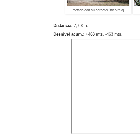
Portada con su característico reloj.
Distancia:
7,7 Km.
Desnivel acum.:
+463 mts. -463 mts.