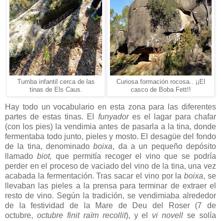
Tumba infantil cerca de las
Curiosa formación rocosa.. ¡¡El
tinas de Els Caus.
casco de Boba Fett!!
Hay todo un vocabulario en esta zona para las diferentes
partes de estas tinas. El
funyador
es el lagar para chafar
(con los pies) la vendimia antes de pasarla a la tina, donde
fermentaba todo junto, pieles y mosto. El desagüe del fondo
de la tina, denominado
boixa
, da a un pequeño depósito
llamado
biot,
que permitía recoger el vino que se podría
perder en el proceso de vaciado del vino de la tina, una vez
acabada la fermentación. Tras sacar el vino por la
boixa
, se
llevaban las pieles a la prensa para terminar de extraer el
resto de vino. Según la tradición, se vendimiaba alrededor
de la festividad de la Mare de Deu del Roser (7 de
octubre,
octubre finit raïm recollit
), y el
vi novell
se solía