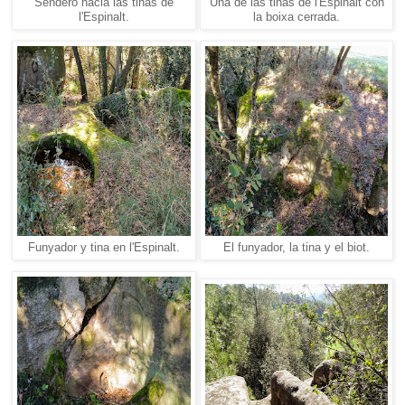
Sendero hacia las tinas de
Una de las tinas de l'Espinalt con
l'Espinalt.
la boixa cerrada.
Funyador y tina en l'Espinalt.
El funyador, la tina y el biot.