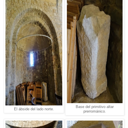
Base del primitivo altar
El ábside del lado norte.
prerrománico.