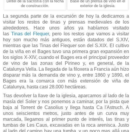
Dintel de la sacristía con la fecha
Base de un prensa de vino en el
de construcción.
exterior de la iglesia.
La segunda parte de la excursión de hoy la dedicamos a
visitar los restos de tinas y prensas medievales de los
alrededores. Hace unos años ya habíamos visitado
las
Tinas del Flequer
, pero los restos que vamos a visitar
hoy son mucho más antiguos, están datados del S.XIV,
mientras que las Tinas del Flequer son del S.XIX. El cultivo
de la viña en el Bages tuvo una primera gran expansión en
los siglos X-XIV, cuando el Bages era el principal proveedor
de vino de las zonas del Pirineo y, en general, de la
Catalunya Vella. La llegada de la filoxera a Francia aún hizo
disparar más la demanda de vino y, entre 1860 y 1890, el
Bages era la comarca con más extensión de viña de
Catalunya, hasta casi 28.000 hectáreas.
Tras devolver la llave de la iglesia, aparcamos al lado de la
masía del Soler y nos ponemos a caminar, por la pista que
baja al Torrent de Casolius y llega hasta Ca l'Astruch. A
unos seiscientos metros, justo antes de un curva muy
marcada, llegamos al primer punto de interés, las tinas y
tumbas de Les Caus, excavadas en la roca arenisca. Justo
al lado del camino hay una tumba, y un poco mas allá una