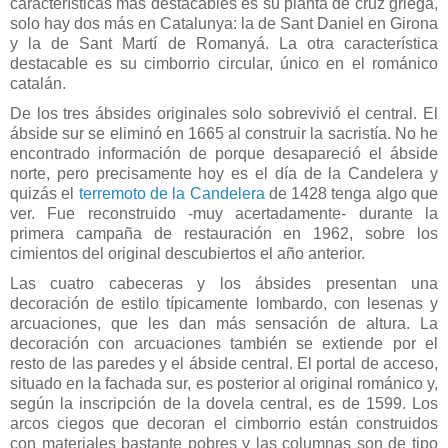
características más destacables es su planta de cruz griega,
solo hay dos más en Catalunya: la de Sant Daniel en Girona
y la de Sant Martí de Romanyá. La otra característica
destacable es su cimborrio circular, único en el románico
catalán.
De los tres ábsides originales solo sobrevivió el central. El
ábside sur se eliminó en 1665 al construir la sacristía. No he
encontrado información de porque desapareció el ábside
norte, pero precisamente hoy es el día de la Candelera y
quizás el
terremoto de la Candelera
de 1428 tenga algo que
ver. Fue reconstruido -muy acertadamente- durante la
primera campaña de restauración en 1962, sobre los
cimientos del original descubiertos el año anterior.
Las cuatro cabeceras y los ábsides presentan una
decoración de estilo típicamente lombardo, con lesenas y
arcuaciones, que les dan más sensación de altura. La
decoración con arcuaciones también se extiende por el
resto de las paredes y el ábside central. El portal de acceso,
situado en la fachada sur, es posterior al original románico y,
según la inscripción de la dovela central, es de 1599. Los
arcos ciegos que decoran el cimborrio están construidos
con materiales bastante pobres y las columnas son de tipo