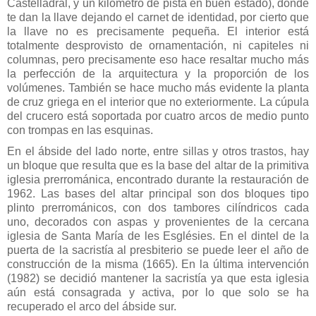
Castelladral, y un kilómetro de pista en buen estado), donde
te dan la llave dejando el carnet de identidad, por cierto que
la llave no es precisamente pequeña. El interior está
totalmente desprovisto de ornamentación, ni capiteles ni
columnas, pero precisamente eso hace resaltar mucho más
la perfección de la arquitectura y la proporción de los
volúmenes. También se hace mucho más evidente la planta
de cruz griega en el interior que no exteriormente. La cúpula
del crucero está soportada por cuatro arcos de medio punto
con trompas en las esquinas.
En el ábside del lado norte, entre sillas y otros trastos, hay
un bloque que resulta que es la base del altar de la primitiva
iglesia prerrománica, encontrado durante la restauración de
1962. Las bases del altar principal son dos bloques tipo
plinto prerrománicos, con dos tambores cilíndricos cada
uno, decorados con aspas y provenientes de la cercana
iglesia de Santa María de les Esglésies. En el dintel de la
puerta de la sacristía al presbiterio se puede leer el año de
construcción de la misma (1665). En la última intervención
(1982) se decidió mantener la sacristía ya que esta iglesia
aún está consagrada y activa, por lo que solo se ha
recuperado el arco del ábside sur.