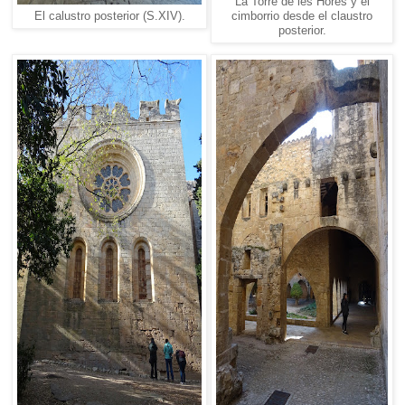
La Torre de les Hores y el
El calustro posterior (S.XIV).
cimborrio desde el claustro
posterior.