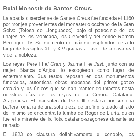
Reial Monestir de Santes Creus.
La abadía cisterciense de Santes Creus fue fundada el 1160
por monjes provenientes del monasterio occitano de la Gran
Selva (Tolosa de Llenguadoc), bajo el patrocinio de los
linajes de los Montcada, los Cervelló y del conde Ramon
Berenguer IV. Su momento de máximo esplendor fue a lo
largo de los siglos XIII y XIV gracias al favor de la casa real
y de la nobleza.
Los reyes Pere III
el Gran
y Jaume II
el Just
, junto con su
mujer Blanca d'Anjou, lo escogieron como lugar de
enterramiento. Sus restos reposan en dos monumentos
funerarios, autenticas obras maestras del primer gótico
catalán y los únicos que se han mantenido intactos hasta
nuestros días de los reyes de la Corona Catalano-
Aragonesa. El mausoleo de Pere III destaca por ser una
bañera romana de una sola pieza de profirio, situado al lado
del mismo se encuentra la tumba de Roger de Llúria, quien
fue el almirante de la flota catalano-aragonesa durante su
reinado.
El 1823 se clausura definitivamente el cenobio, las