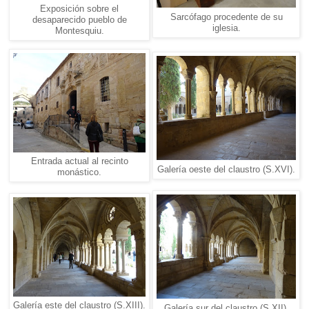
Exposición sobre el
Sarcófago procedente de su
desaparecido pueblo de
iglesia.
Montesquiu.
Entrada actual al recinto
Galería oeste del claustro (S.XVI).
monástico.
Galería este del claustro (S.XIII).
Galería sur del claustro (S.XII).