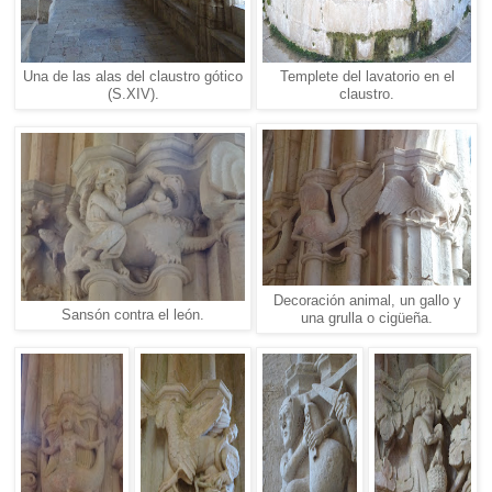
Una de las alas del claustro gótico
Templete del lavatorio en el
(S.XIV).
claustro.
Decoración animal, un gallo y
Sansón contra el león.
una grulla o cigüeña.