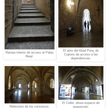
El atrio del Abad Ponç de
Rampa interior de acceso al Palau
Copons da acceso a las
Reial.
dependencias.
El Celler, ahora espacio de
Refectorio de los conversos.
exposición.