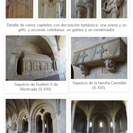
Detalle de varios capiteles con decoración fantástica: una sirena y un
grifo, y escenas cotidianas: un gaitero y un vendimiador.
Sepulcro de la família Castellet
Sepulcro de Guillem II de
(S.XIII).
Montcada (S.XIII).