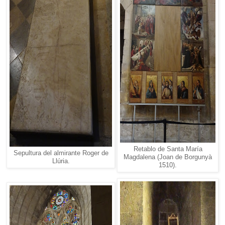
Retablo de Santa María
Sepultura del almirante Roger de
Magdalena (Joan de Borgunyà
Llúria.
1510).