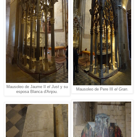
Mausoleo de Jaume II
el Just
y su
Mausoleo de Pere III
el Gran
.
esposa Blanca d'Anjou.