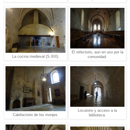
El refectorio, aun en uso por la
La cocina medieval (S.XIII).
comunidad.
Locutorio y acceso a la
Calefactorio de los monjes.
biblioteca.