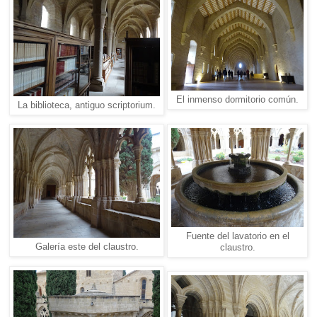
El inmenso dormitorio común.
La biblioteca, antiguo scriptorium.
Fuente del lavatorio en el
Galería este del claustro.
claustro.