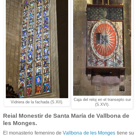
Caja del reloj en el transepto sur
Vidriera de la fachada (S.XII).
(S.XVI).
Reial Monestir de Santa María de Vallbona de
les Monges.
El monasterio femenino de
Vallbona de les Monges
tiene su