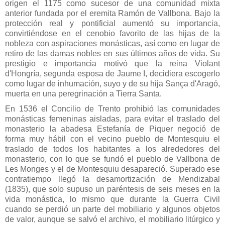
origen el 1175 como sucesor de una comunidad mixta
anterior fundada por el eremita Ramón de Vallbona. Bajo la
protección real y pontificial aumentó su importancia,
convirtiéndose en el cenobio favorito de las hijas de la
nobleza con aspiraciones monásticas, así como en lugar de
retiro de las damas nobles en sus últimos años de vida. Su
prestigio e importancia motivó que la reina Violant
d'Hongría, segunda esposa de Jaume I, decidiera escogerlo
como lugar de inhumación, suyo y de su hija Sança d'Aragó,
muerta en una peregrinación a Tierra Santa.
En 1536 el Concilio de Trento prohibió las comunidades
monásticas femeninas aisladas, para evitar el traslado del
monasterio la abadesa Estefanía de Piquer negoció de
forma muy hábil con el vecino pueblo de Montesquiu el
traslado de todos los habitantes a los alrededores del
monasterio, con lo que se fundó el pueblo de Vallbona de
Les Monges y el de Montesquiu desapareció. Superado ese
contratiempo llegó la desamortización de Mendizabal
(1835), que solo supuso un paréntesis de seis meses en la
vida monástica, lo mismo que durante la Guerra Civil
cuando se perdió un parte del mobiliario y algunos objetos
de valor, aunque se salvó el archivo, el mobiliario litúrgico y