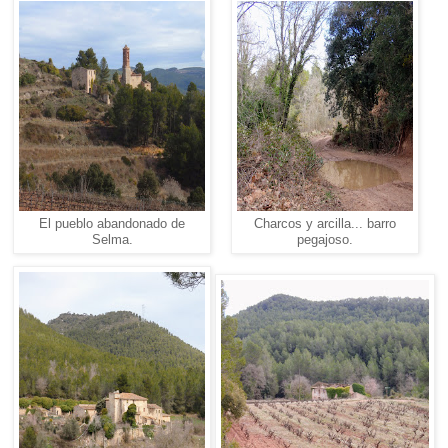
El pueblo abandonado de
Charcos y arcilla... barro
Selma.
pegajoso.